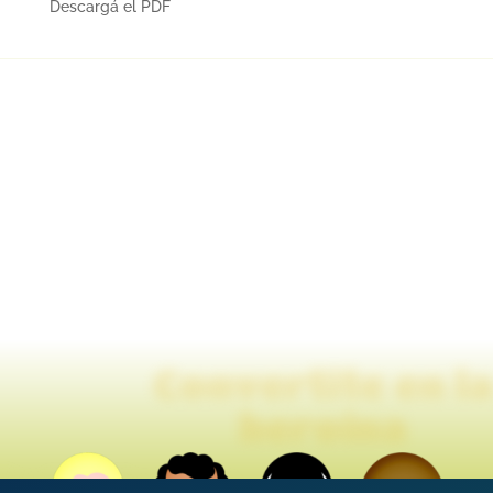
Descargá el PDF
Convertite en l
heroína
 la Diabetes