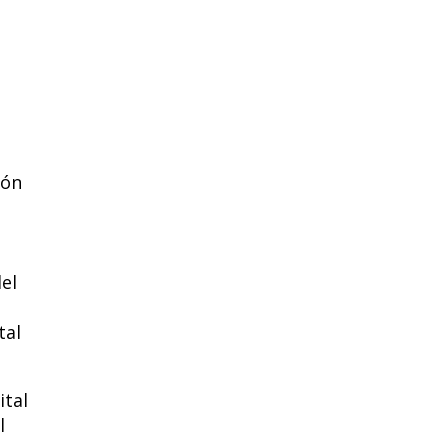
ión
el
tal
ital
l