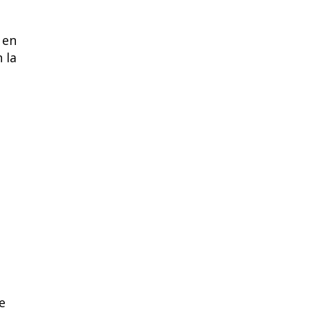
 en
 la
e