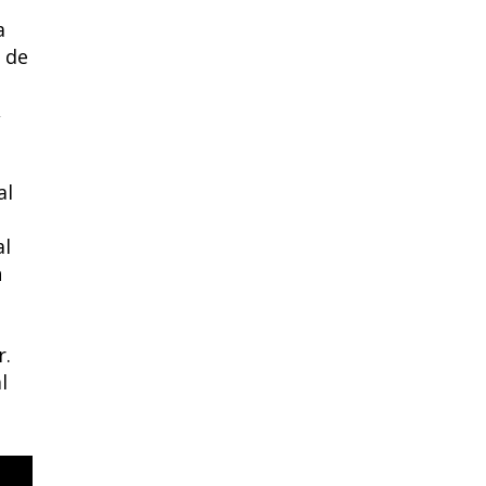
a
 de
,
al
al
n
r.
l