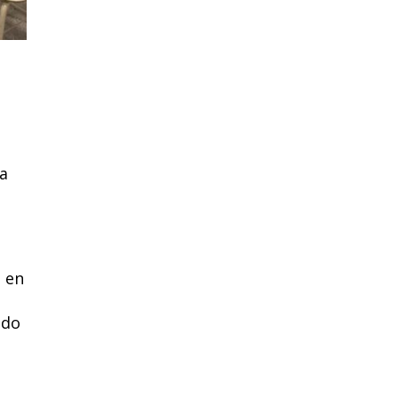
ta
a
e en
ado