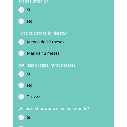
¿Tenés tatuaje?
Si
No
Hace cuánto te lo hiciste?
Menos de 12 meses
Más de 12 meses
¿Utilizás drogas intravenosas?
Si
No
Tal vez
¿Estás embarazada o amamantando?
Si