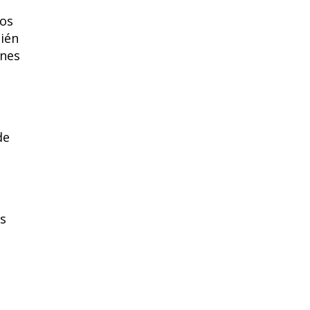
dos
bién
ones
de
os
s