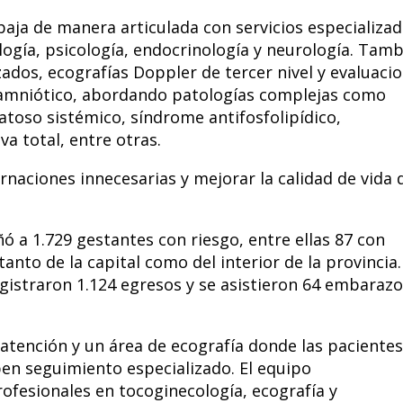
abaja de manera articulada con servicios especializa
logía, psicología, endocrinología y neurología. Tam
ados, ecografías Doppler de tercer nivel y evaluaci
o amniótico, abordando patologías complejas como
toso sistémico, síndrome antifosfolipídico,
va total, entre otras.
rnaciones innecesarias y mejorar la calidad de vida 
 a 1.729 gestantes con riesgo, entre ellas 87 con
nto de la capital como del interior de la provincia.
egistraron 1.124 egresos y se asistieron 64 embaraz
e atención y un área de ecografía donde las paciente
iben seguimiento especializado. El equipo
rofesionales en tocoginecología, ecografía y