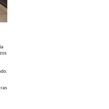
ía
azos
ado.
tras