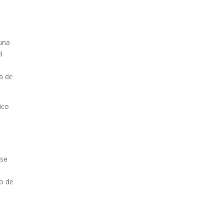
 una
l
ra de
ico
 se
mo de