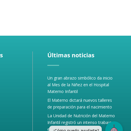
s
Últimas noticias
Un gran abrazo simbólico da inicio
al Mes de la Niñez en el Hospital
Materno Infantil
El Materno dictará nuevos talleres
de preparación para el nacimiento
La Unidad de Nutrición del Materno
Infantil registró un intenso trabajo
en el primer semestre 2026
¿Cómo puedo ayudarte?