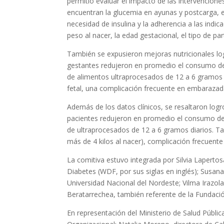
permitió evaluar el impacto de las intervencione
encuentran la glucemia en ayunas y postcarga, e
necesidad de insulina y la adherencia a las indic
peso al nacer, la edad gestacional, el tipo de pa
También se expusieron mejoras nutricionales logr
gestantes redujeron en promedio el consumo de 
de alimentos ultraprocesados de 12 a 6 gramos
fetal, una complicación frecuente en embarazad
Además de los datos clínicos, se resaltaron logro
pacientes redujeron en promedio el consumo de
de ultraprocesados de 12 a 6 gramos diarios. T
más de 4 kilos al nacer), complicación frecuen
La comitiva estuvo integrada por Silvia Laperto
Diabetes (WDF, por sus siglas en inglés); Susana
Universidad Nacional del Nordeste; Vilma Irazola, 
Beratarrechea, también referente de la Fundació
En representación del Ministerio de Salud Pública