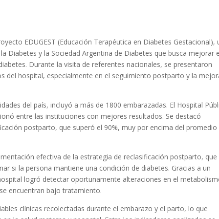
l proyecto EDUGEST (Educación Terapéutica en Diabetes Gestacional),
e la Diabetes y la Sociedad Argentina de Diabetes que busca mejorar e
abetes. Durante la visita de referentes nacionales, se presentaron
os del hospital, especialmente en el seguimiento postparto y la mejo
nidades del país, incluyó a más de 1800 embarazadas. El Hospital Públ
ionó entre las instituciones con mejores resultados. Se destacó
ificación postparto, que superó el 90%, muy por encima del promedio
entación efectiva de la estrategia de reclasificación postparto, que
inar si la persona mantiene una condición de diabetes. Gracias a un
 hospital logró detectar oportunamente alteraciones en el metabolis
 se encuentran bajo tratamiento.
ables clínicas recolectadas durante el embarazo y el parto, lo que