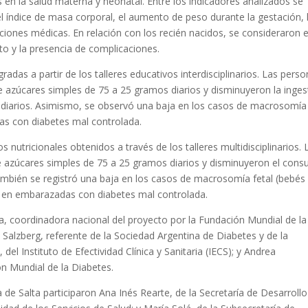
s en la salud materna y neonatal. Entre los indicadores analizados se
l índice de masa corporal, el aumento de peso durante la gestación, 
aciones médicas. En relación con los recién nacidos, se consideraron e
rto y la presencia de complicaciones.
adas a partir de los talleres educativos interdisciplinarios. Las pers
azúcares simples de 75 a 25 gramos diarios y disminuyeron la inges
 diarios. Asimismo, se observó una baja en los casos de macrosomía
as con diabetes mal controlada.
s nutricionales obtenidos a través de los talleres multidisciplinarios. 
 azúcares simples de 75 a 25 gramos diarios y disminuyeron el con
ambién se registró una baja en los casos de macrosomía fetal (bebés
te en embarazadas con diabetes mal controlada.
sa, coordinadora nacional del proyecto por la Fundación Mundial de la
 Salzberg, referente de la Sociedad Argentina de Diabetes y de la
del Instituto de Efectividad Clínica y Sanitaria (IECS); y Andrea
n Mundial de la Diabetes.
 de Salta participaron Ana Inés Rearte, de la Secretaría de Desarrollo