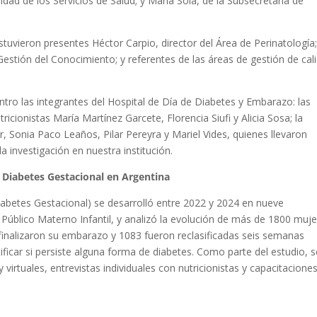
idad de los Servicios de Salud; y María Solá, de la Subsecretaría de
estuvieron presentes Héctor Carpio, director del Área de Perinatología
stión del Conocimiento; y referentes de las áreas de gestión de cal
tro las integrantes del Hospital de Día de Diabetes y Embarazo: las
ricionistas María Martínez Garcete, Florencia Siufi y Alicia Sosa; la
r, Sonia Paco Leaños, Pilar Pereyra y Mariel Vides, quienes llevaron
a investigación en nuestra institución.
 Diabetes Gestacional en Argentina
iabetes Gestacional) se desarrolló entre 2022 y 2024 en nueve
l Público Materno Infantil, y analizó la evolución de más de 1800 muj
 finalizaron su embarazo y 1083 fueron reclasificadas seis semanas
tificar si persiste alguna forma de diabetes. Como parte del estudio, 
virtuales, entrevistas individuales con nutricionistas y capacitacione