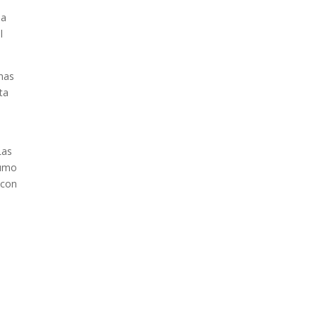
la
l
onas
ta
Las
sumo
 con