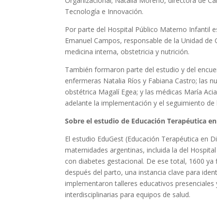
Organizacional; Natalia Moreno, directora de Cal
Tecnología e Innovación.
Por parte del Hospital Público Materno Infantil 
Emanuel Campos, responsable de la Unidad de Ge
medicina interna, obstetricia y nutrición.
También formaron parte del estudio y del encuen
enfermeras Natalia Ríos y Fabiana Castro; las nut
obstétrica Magalí Egea; y las médicas María Acia
adelante la implementación y el seguimiento de l
Sobre el estudio de Educación Terapéutica en
El estudio EduGest (Educación Terapéutica en D
maternidades argentinas, incluida la del Hospita
con diabetes gestacional. De ese total, 1600 ya
después del parto, una instancia clave para iden
implementaron talleres educativos presenciales y 
interdisciplinarias para equipos de salud.